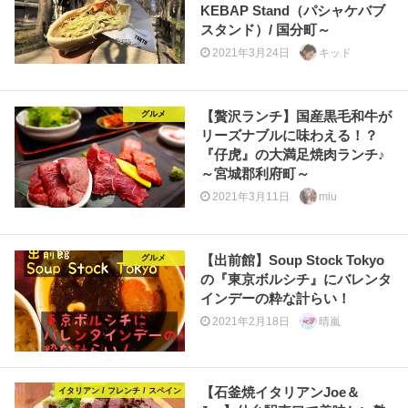
KEBAP Stand（パシャケバブ
スタンド）/ 国分町～
2021年3月24日
キッド
【贅沢ランチ】国産黒毛和牛が
グルメ
リーズナブルに味わえる！？
『仔虎』の大満足焼肉ランチ♪
～宮城郡利府町～
2021年3月11日
miu
【出前館】Soup Stock Tokyo
グルメ
の『東京ボルシチ』にバレンタ
インデーの粋な計らい！
2021年2月18日
晴嵐
【石釜焼イタリアンJoe＆
イタリアン / フレンチ / スペイン