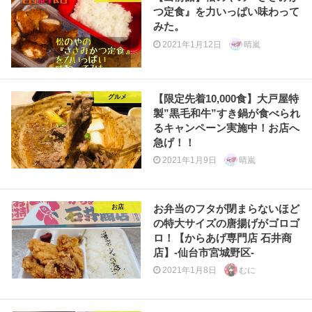
つ定食』を力いっぱい味わって
みた。
2021年1月12日
晴嵐
【限定先着10,000食】大戸屋特
グルメ
製”黒毛和牛”すき鍋が食べられ
るキャンペーン実施中！お店へ
急げ！！
2021年1月9日
晴嵐
お弁当のフタが閉まらないほど
お店
の特大サイズの唐揚げがゴロゴ
ロ！【からあげ専門店 石井商
店】-仙台市宮城野区-
2021年1月8日
むに