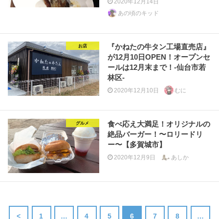
2020年12月14日
あの頃のキッド
『かねたの牛タン工場直売店』
お店
が12月10日OPEN！オープンセ
ールは12月末まで！-仙台市若
林区-
2020年12月10日
むに
食べ応え大満足！オリジナルの
グルメ
絶品バーガー！〜ロリードリ
ー〜【多賀城市】
2020年12月9日
あしか
<
1
…
4
5
6
7
8
…