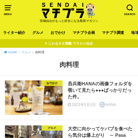
MENU
SEARCH
宮城仙台がもっと好きになる散策マガジン
ライター紹介
グルメ
おでかけ
マチプラ企画
マチプラ調査
地
じわるネタ満載 ウラロジ仙台
HOME
グルメ
肉料理
肉料理
呑兵衛HANAの画像フォルダを
おでかけ
覗いて見たら●●●ばっかりだっ
た件。
2021年5月1日
HANA
大空に向かってケバブを食べた
グルメ
ら気分は爆上がり ～ Pasa