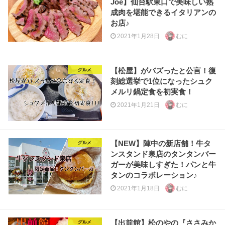
Joe】仙台駅東口で美味しい熟
成肉を堪能できるイタリアンの
お店♪
2021年1月28日
むに
【松屋】がバズったと公言！復
グルメ
刻総選挙で1位になったシュク
メルリ鍋定食を初実食！
2021年1月21日
むに
【NEW】陣中の新店舗！牛タ
グルメ
ンスタンド泉店のタンタンバー
ガーが美味しすぎた！パンと牛
タンのコラボレーション♪
2021年1月18日
むに
【出前館】松のやの『ささみか
グルメ