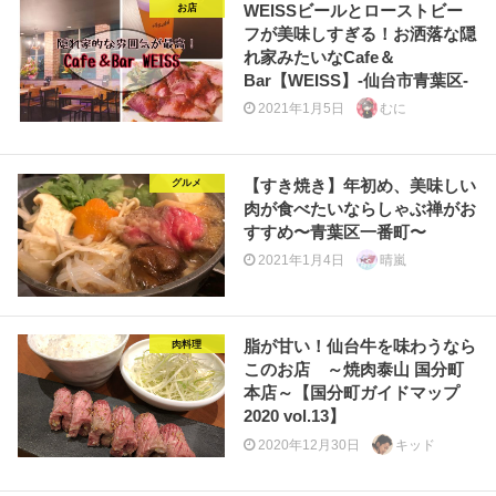
WEISSビールとローストビー
お店
フが美味しすぎる！お洒落な隠
れ家みたいなCafe＆
Bar【WEISS】-仙台市青葉区-
2021年1月5日
むに
【すき焼き】年初め、美味しい
グルメ
肉が食べたいならしゃぶ禅がお
すすめ〜青葉区一番町〜
2021年1月4日
晴嵐
脂が甘い！仙台牛を味わうなら
肉料理
このお店 ～焼肉泰山 国分町
本店～【国分町ガイドマップ
2020 vol.13】
2020年12月30日
キッド