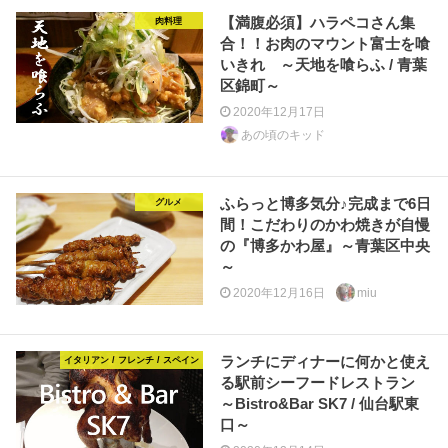
【満腹必須】ハラペコさん集
肉料理
合！！お肉のマウント富士を喰
いきれ ～天地を喰らふ / 青葉
区錦町～
2020年12月17日
あの頃のキッド
ふらっと博多気分♪完成まで6日
グルメ
間！こだわりのかわ焼きが自慢
の『博多かわ屋』～青葉区中央
～
2020年12月16日
miu
ランチにディナーに何かと使え
イタリアン / フレンチ / スペイン
る駅前シーフードレストラン
～Bistro&Bar SK7 / 仙台駅東
口～