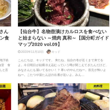
さん
【仙台牛】名物壺漬けカルロスを食べない
モン食
と始まらない ～焼肉 真和～【国分町ガイド
マップ2020 vol.09】
2020年11月10日
キッド
は地下鉄
こんにちは、キッドです。 来たね、仙台の冬が近くまで来てる
食堂 食
よ。今日明日が結構冷え込むっていう噂が聞こえてきたんだけど、
んと言
みなさんにも届いてるかい！？ 寒いのやんだねー。首元が怖いよ
ねー。こたつや湯たんぽの出番が近いよ。みん…
話題
肉料理