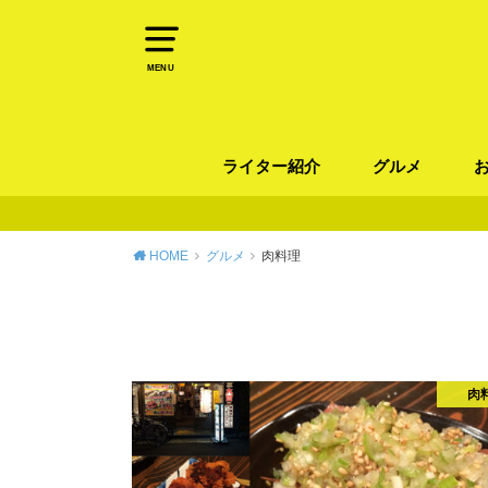
MENU
ライター紹介
グルメ
パン
ラーメン / そ
カレー
カフェ
スイーツ
和食
イタリアン / 
中華 / 韓国料理
エスニック料理
肉料理
魚料理
HOME
グルメ
肉料理
肉