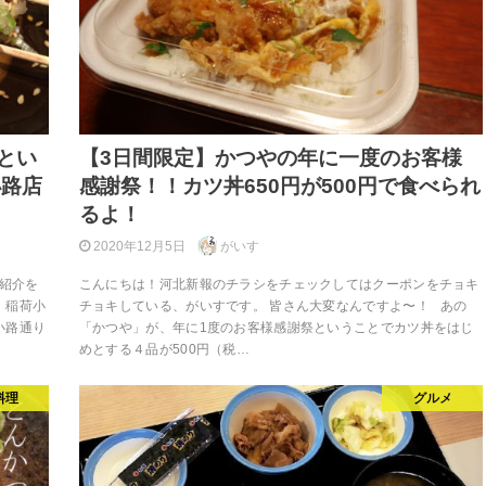
とい
【3日間限定】かつやの年に一度のお客様
小路店
感謝祭！！カツ丼650円が500円で食べられ
るよ！
2020年12月5日
がいす
ご紹介を
こんにちは！河北新報のチラシをチェックしてはクーポンをチョキ
 稲荷小
チョキしている、がいすです。 皆さん大変なんですよ〜！ あの
小路通り
「かつや」が、年に1度のお客様感謝祭ということでカツ丼をはじ
めとする４品が500円（税…
料理
グルメ