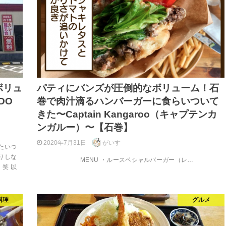
ボリュ
パティにバンズが圧倒的なボリューム！石
DO
巻で肉汁滴るハンバーガーに食らいついて
きた〜Captain Kangaroo（キャプテンカ
ンガルー）〜【石巻】
2020年7月31日
がいす
たいつ
りしな
MENU ・ルースペシャルバーガー（レ…
笑 以
料理
グルメ