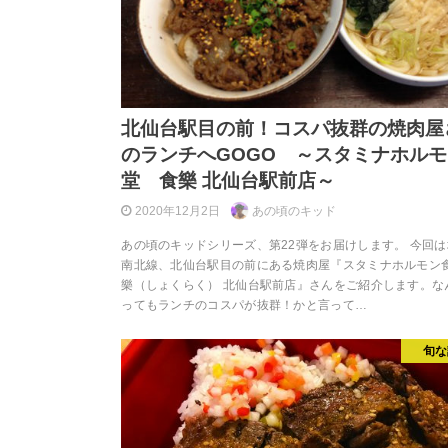
北仙台駅目の前！コスパ抜群の焼肉屋
のランチへGOGO ～スタミナホル
堂 食樂 北仙台駅前店～
2020年12月2日
あの頃のキッド
あの頃のキッドシリーズ、第22弾をお届けします。 今回
南北線、北仙台駅目の前にある焼肉屋『スタミナホルモン
樂（しょくらく） 北仙台駅前店』さんをご紹介します。な
ってもランチのコスパが抜群！かと言って…
旬な