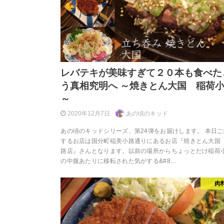
レバテキが美味すぎて２０本も食べた
う真相究明へ ～焼きとん大国 稲荷
～
2020年12月7日
あの頃のキッド
あの頃のキッドシリーズ、第24弾をお届けします。 本日
するお店は国分町稲美小路通りにあるお店『焼きとん大国
路店』さんとなります。以前の場所からちょっとだけ稲荷
の中腹あたりに移転された気がする&#8…
肉