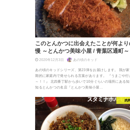
このとんかつに出会えたことが何より
慢 ～とんかつ美味小屋 / 青葉区通町～
2020年12月3日
あの頃のキッド
あの頃のキッドシリーズ、第23弾をお届けします。 我が
期的に家庭内で発せられる言葉があります。 『うまごや行
～！！』 北四番丁駅から歩いで10分ぐらいの場所にある
知るとんかつの名店『とんかつ美味小屋…
肉