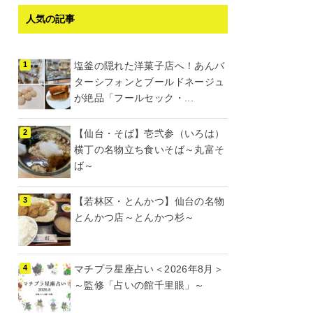
人気の記事
塩釜の隠れた洋菓子店へ！あんバ
ターシフォンとブールドネージュ
が絶品「フールセック・...
【仙台・そば】壱弐参（いろは）
横丁の名物立ち食いそば～丸富そ
ば～
【若林区・とんかつ】仙台の名物
とんかつ店～とんかつ杉～
マチプラ星座占い＜2026年8月＞
～監修「占いの館千里眼」～