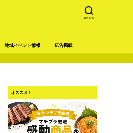
SEARCH
地域イベント情報
広告掲載
青葉区
宮城野区
太白区
若林区
泉区
オススメ！