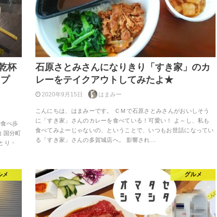
乾杯
石原さとみさんになりきり「すき家」のカ
ップ
レーをテイクアウトしてみたよ★
2020年9月15日
はまみー
こんにちは、はまみーです。 ＣＭで石原さとみさんがおいしそう
に「すき家」さんのカレーを食べている！可愛い！ よ～し、私も
の食べ歩
食べてみよーじゃないの、ということで、いつもお世話になってい
 国分町
る「すき家」さんの多賀城店へ。 影響され…
とり・
ルメ
グルメ