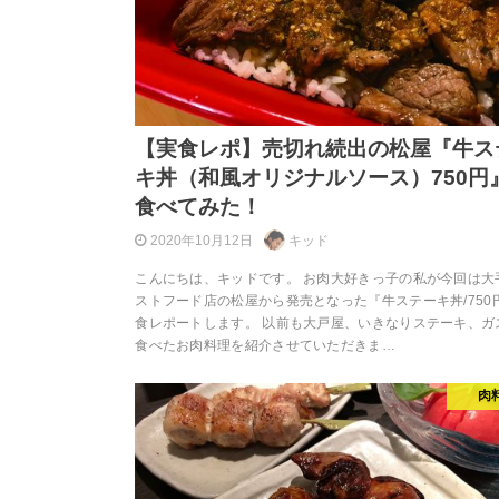
【実食レポ】売切れ続出の松屋『牛ス
キ丼（和風オリジナルソース）750円
食べてみた！
2020年10月12日
キッド
こんにちは、キッドです。 お肉大好きっ子の私が今回は大
ストフード店の松屋から発売となった『牛ステーキ丼/750
食レポートします。 以前も大戸屋、いきなりステーキ、ガ
食べたお肉料理を紹介させていただきま…
肉