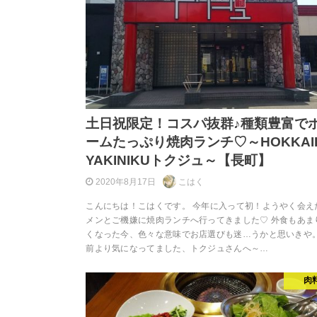
土日祝限定！コスパ抜群♪種類豊富で
ームたっぷり焼肉ランチ♡～HOKKAI
YAKINIKUトクジュ～【長町】
2020年8月17日
こはく
こんにちは！こはくです。 今年に入って初！ようやく会え
メンとご機嫌に焼肉ランチへ行ってきました♡ 外食もあま
くなった今、色々な意味でお店選びも迷…うかと思いきや。
前より気になってました、トクジュさんへ～…
肉