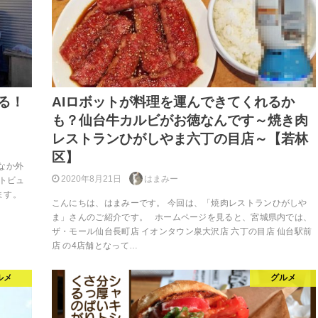
る！
AIロボットが料理を運んできてくれるか
も？仙台牛カルビがお徳なんです～焼き肉
レストランひがしやま六丁の目店～【若林
区】
なか外
2020年8月21日
はまみー
ートビュ
ます。
こんにちは、はまみーです。 今回は、「焼肉レストランひがしや
ま」さんのご紹介です。 ホームページを見ると、宮城県内では、
ザ・モール仙台長町店 イオンタウン泉大沢店 六丁の目店 仙台駅前
店 の4店舗となって…
ルメ
グルメ