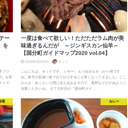
テー
一度は食べて欲しい！ただただラム肉が美
』を
味過ぎるんだが ～ジンギスカン仙羊～
【国分町ガイドマップ2020 vol.04】
2020年10月9日
キッド
手ファ
こんにちは、キッドです。 いやー、もう仙台もすっかり秋です
円』を実
ね。薄手の長袖一枚でおでかけするにも寒くなってきました。ここ
ストで
からは、あっという間に冷え込みますので、風邪などひかぬようご
自愛くださいね。 さて大好評の『国分町ガイ…
料理
カレー