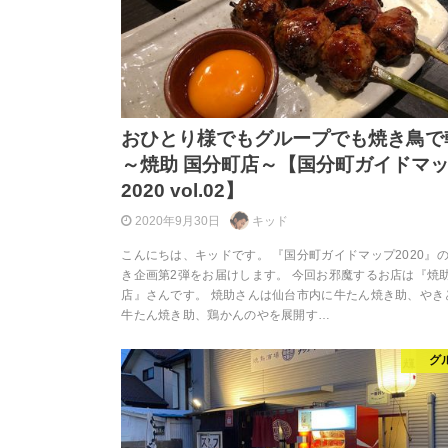
おひとり様でもグループでも焼き鳥で
～焼助 国分町店～【国分町ガイドマ
2020 vol.02】
2020年9月30日
キッド
こんにちは、キッドです。 『国分町ガイドマップ2020』
き企画第2弾をお届けします。 今回お邪魔するお店は『焼助
店』さんです。 焼助さんは仙台市内に牛たん焼き助、やき
牛たん焼き助、鶏かんのやを展開す…
グ