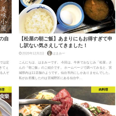
の自
【松屋の朝ご飯】あまりにもお得すぎて申
し訳ない気さえしてきました！
2020年12月2日
はまみー
家では定
こんにちは、はまみーです。 今回は、牛丼でおなじみ「松屋」さ
きてぇ
んの『朝ご飯』のご紹介です。 ホームページで調べてみると、宮
知る人ぞ
城県内は11店舗のようです。仙台市内にしかありませんでした。
私がお邪魔したのは宮城野区にある仙台中…
料理
肉料理