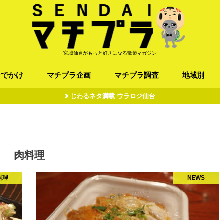
宮城仙台がもっと好きになる散策マガジン
おでかけ
マチプラ企画
マチプラ調査
地域別
じわるネタ満載 ウラロジ仙台
ば/うどん
フレンチ / スペイン
お店
施設
公園
お寺/神社/史跡
スポーツ
エンターティメント
オトアルキ
マチプラ企業訪問
ファッション
ブラミヤギ
マチプラ漫画
マチプラ小説
歴史
仙台
県北
県南
三陸
肉料理
料理
NEWS