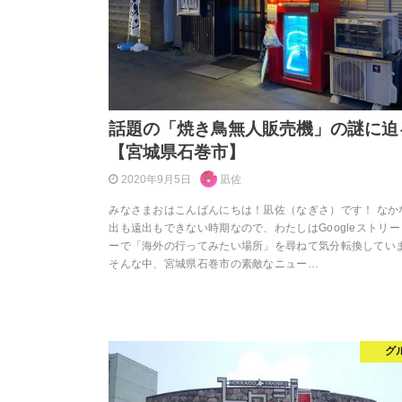
話題の「焼き鳥無人販売機」の謎に迫
【宮城県石巻市】
2020年9月5日
凪佐
みなさまおはこんばんにちは！凪佐（なぎさ）です！ なか
出も遠出もできない時期なので、わたしはGoogleストリ
ーで「海外の行ってみたい場所」を尋ねて気分転換してい
そんな中、宮城県石巻市の素敵なニュー…
グ