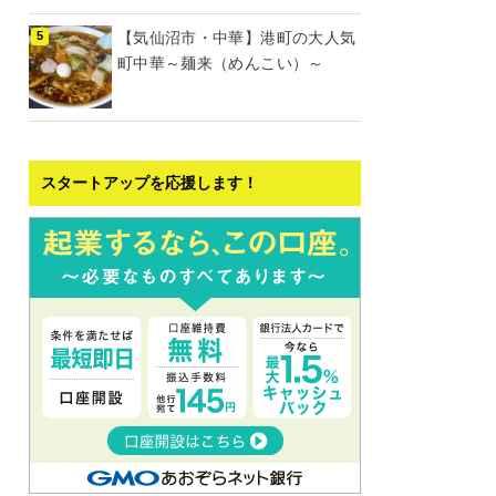
【気仙沼市・中華】港町の大人気
町中華～麺来（めんこい）～
スタートアップを応援します！