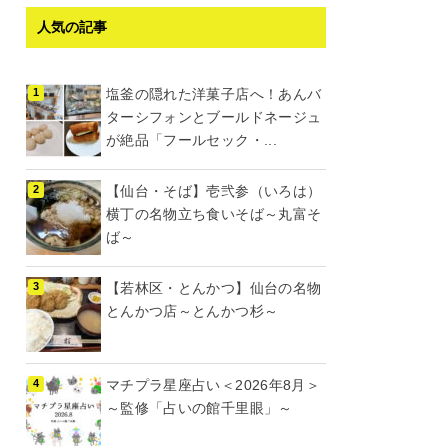
人気の記事
塩釜の隠れた洋菓子店へ！あんバ
ターシフォンとブールドネージュ
が絶品「フールセック・...
【仙台・そば】壱弐参（いろは）
横丁の名物立ち食いそば～丸富そ
ば～
【若林区・とんかつ】仙台の名物
とんかつ店～とんかつ杉～
マチプラ星座占い＜2026年8月＞
～監修「占いの館千里眼」～