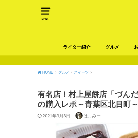
MENU
ライター紹介
グルメ
パン
ラーメン / そ
カレー
カフェ
スイーツ
和食
イタリアン / 
中華 / 韓国料理
エスニック料理
肉料理
魚料理
HOME
グルメ
スイーツ
有名店！村上屋餅店「づん
の購入レポ～青葉区北目町
2021年3月3日
はまみー