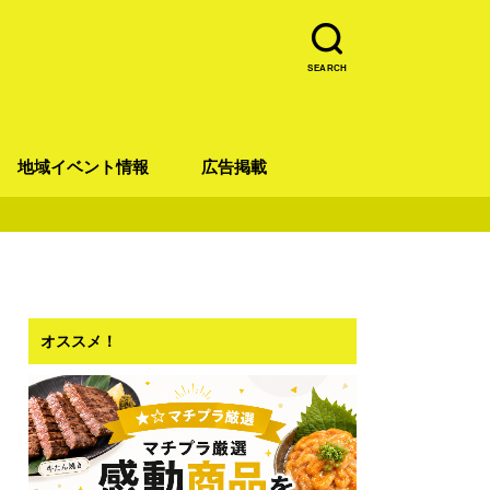
SEARCH
地域イベント情報
広告掲載
青葉区
宮城野区
太白区
若林区
泉区
オススメ！