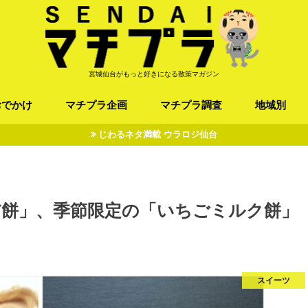
宮城仙台がもっと好きになる散策マガジン
おでかけ
マチプラ企画
マチプラ調査
地域別
じわるネタ満載 ウラロジ仙台
ば/うどん
フレンチ / スペイン
お店
施設
公園
お寺/神社/史跡
スポーツ
エンターティメント
オトアルキ
マチプラ企業訪問
ファッション
ブラミヤギ
マチプラ漫画
マチプラ小説
歴史
仙台
県北
県南
三陸
だ餅」、季節限定の「いちごミルク餅」
～
スイーツ