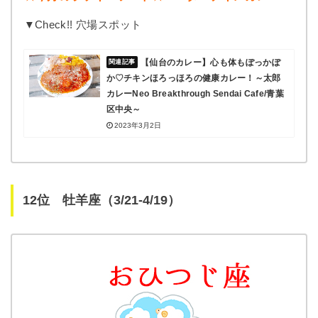
▼Check!! 穴場スポット
【仙台のカレー】心も体もぽっかぽ
か♡チキンほろっほろの健康カレー！～太郎
カレーNeo Breakthrough Sendai Cafe/青葉
区中央～
2023年3月2日
12位 牡羊座（3/21-4/19）