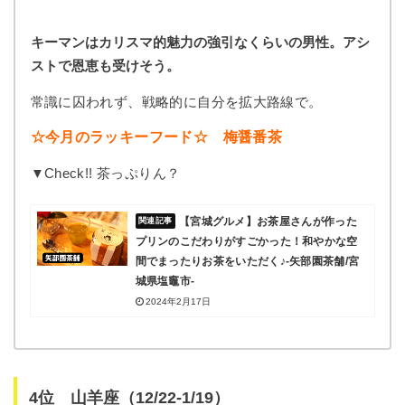
キーマンはカリスマ的魅力の強引なくらいの男性。アシ
ストで恩恵も受けそう。
常識に囚われず、戦略的に自分を拡大路線で。
☆今月のラッキーフード☆ 梅醤番茶
▼Check!! 茶っぷりん？
【宮城グルメ】お茶屋さんが作った
プリンのこだわりがすごかった！和やかな空
間でまったりお茶をいただく♪-矢部園茶舗/宮
城県塩竈市-
2024年2月17日
4位 山羊座（12/22-1/19）