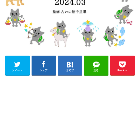
ツイート
シェア
はてブ
送る
Pocket