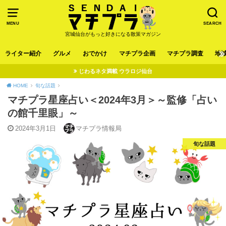
MENU
SEARCH
宮城仙台がもっと好きになる散策マガジン
ライター紹介
グルメ
おでかけ
マチプラ企画
マチプラ調査
地
じわるネタ満載 ウラロジ仙台
HOME
旬な話題
マチプラ星座占い＜2024年3月＞～監修「占い
の館千里眼」～
2024年3月1日
マチプラ情報局
旬な話題