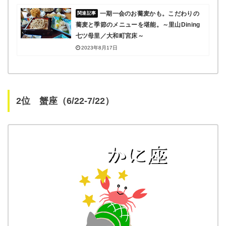
一期一会のお蕎麦かも。こだわりの
蕎麦と季節のメニューを堪能。～里山Dining
七ツ母里／大和町宮床～
2023年8月17日
2位 蟹座（6/22-7/22）