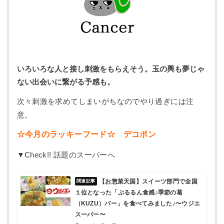
いろいろな人と接し刺激をもらえそう。玉の輿も夢じゃ
ない出会いに繋がる予感も。
次々刺激を求めてしまいがちなのでやり過ぎには注
意。
☆今月のラッキーフード☆ デコポン
▼Check!! 話題のスーパーへ
【お惣菜天国】スイーツ部門で全国
１位となった「ぷるるん食感♪季節の葛
（KUZU）バー」を食べてみました♪〜ウジエ
スーパー〜