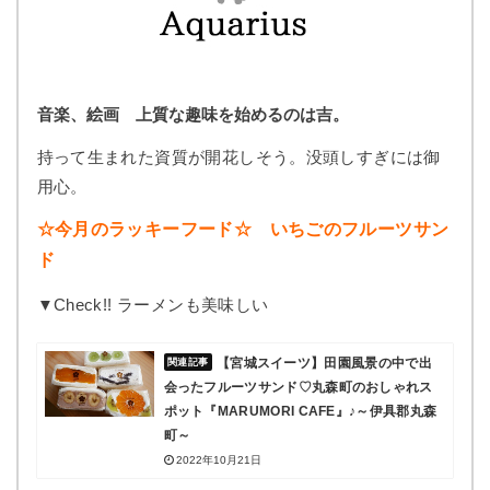
音楽、絵画 上質な趣味を始めるのは吉。
持って生まれた資質が開花しそう。没頭しすぎには御
用心。
☆今月のラッキーフード☆ いちごのフルーツサン
ド
▼Check!! ラーメンも美味しい
【宮城スイーツ】田園風景の中で出
会ったフルーツサンド♡丸森町のおしゃれス
ポット『MARUMORI CAFE』♪～伊具郡丸森
町～
2022年10月21日