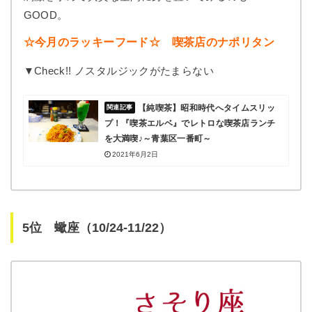
GOOD。
☆今月のラッキーフード☆ 喫茶店のナポリタン
▼Check!! ノスタルジックがたまらない
【純喫茶】昭和時代へタイムスリッ
プ！『喫茶エルベ』でレトロな喫茶店ランチ
を大満喫♪～青葉区一番町～
2021年6月2日
5位 蠍座（10/24-11/22）