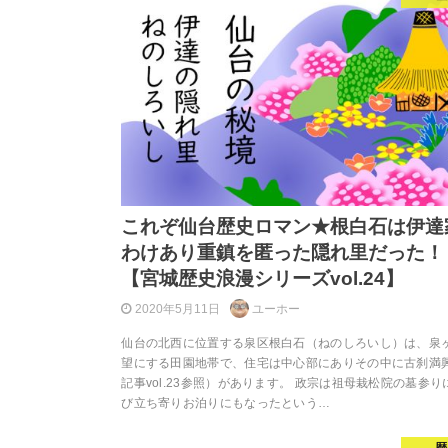
これぞ仙台歴史ロマン★根白石は伊達
わけあり重鎮を匿った隠れ里だった！
【宮城歴史浪漫シリーズvol.24】
2020年5月11日
ユーホー
仙台の北西に位置する泉区根白石（ねのしろいし）は、泉
望にする田園地帯で、住宅は中心部にありその中に古刹満
記事vol.23参照）があります。 政宗は祖母栽松院の墓参り
び立ち寄りお泊りにもなったという…