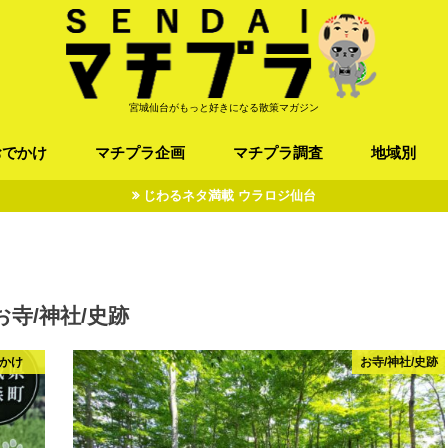
宮城仙台がもっと好きになる散策マガジン
おでかけ
マチプラ企画
マチプラ調査
地域別
じわるネタ満載 ウラロジ仙台
ば/うどん
フレンチ / スペイン
お店
施設
公園
お寺/神社/史跡
スポーツ
エンターティメント
オトアルキ
マチプラ企業訪問
ファッション
ブラミヤギ
マチプラ漫画
マチプラ小説
歴史
仙台
県北
県南
三陸
お寺/神社/史跡
かけ
お寺/神社/史跡