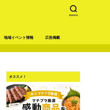
SEARCH
地域イベント情報
広告掲載
青葉区
宮城野区
太白区
若林区
泉区
オススメ！