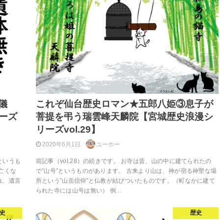
儀
これぞ仙台歴史ロマン★五郎八姫③息子が
ーズ
菩提を弔う瑞雲峰天麟院【宮城歴史浪漫シ
リーズvol.29】
2020年6月1日
ユーホー
というも
前記事（vol.28）の続きです。 お寺は昔、山の中に建てられたの
亡くな
で”山号”というものがあります。 古来より山は、神が宿る神聖な場
れ、遺言
所という”山岳信仰”と仏教が結びついたものです。（町なかに建て
られた寺には山号は無い） 例…
史
歴史