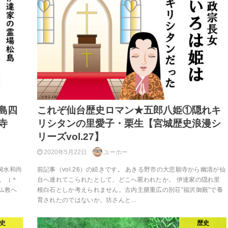
島四
これぞ仙台歴史ロマン★五郎八姫①隠れキ
寺
リシタンの里愛子・栗生【宮城歴史浪漫シ
リーズvol.27】
2020年5月22日
ユーホー
洞水和尚
前記事（vol.26）の続きです。 あきる野市の大悲願寺から幽清が仙
。（＊
台へ連れてこられたとして、どこへ匿われたか。 伊達家の隠れ里
仏教へ
根白石としか考えられません。古内主膳重広の別荘”福沢御殿”で養
育されたのではないか。坊さんと…
史
歴史