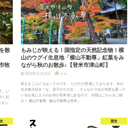
を散
もみじが映える！国指定の天然記念物！横
山のウグイ生息地「横山不動尊」紅葉をみ
市牧
ながら秋のお散歩♪【登米市津山町】
2022年11月12日
ケロ
皆さまこんにちは！ケロです。 たびたび登場しております、水の
生き物大好き！な、息子のケロ太。 そんなケロ太が何度も通って
て、い
いるお気に入りのお寺が登米市にあるので、今回はこちらをご紹
少し紅
介！ 横山不動尊 横山不動尊は登米…
きまし
史
歴史