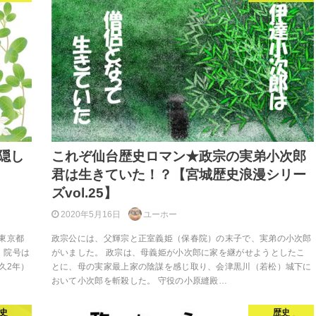
隠し
これぞ仙台歴史ロマン★政宗の実弟小次郎
君は生きていた！？【宮城歴史浪漫シリー
ズvol.25】
2020年5月16日
ユーホー
 東京都
政宗公には、父輝宗と正室義姫（保春院）の末子で、実弟の小次郎
。院号は
がいました。 政宗は、母義姫が小次郎に家を継がせようとしたこ
久2年）
とに、母の実家最上家の陰謀を感じ取り、会津黒川（若松）城下に
おいて小次郎を斬殺した。 守役の小原縫殿…
史
歴史