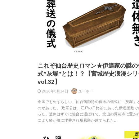
これぞ仙台歴史ロマン★伊達家の謎の
式”灰塚”とは！？【宮城歴史浪漫シリ
vol.32】
2020年6月14日
ユーホー
全国でもめずらしい、仙台藩独特の葬送の儀式に「灰塚」
のがあった。 政宗公は、江戸の日比谷にあった伊達屋敷で
った。遺体はすぐに仙台に運ばれて、北山の覚範寺に置か
により経が峰に埋葬され瑞鳳殿が建てられた…
歴