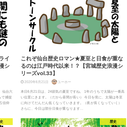
ライ
これぞ仙台歴史ロマン★夏至と日食が重な
漫シ
るのは江戸時代以来！？【宮城歴史浪漫シ
リーズvol.33】
2020年6月21日
ユーホー
、仙台六
本日6月21日は、24節気の夏至ですね。 1年のうちで太陽が一番高
らで捕捉
い位置にきます。（だから昼間が長い） 今日を境に、太陽は冬至
石信仰
に向けてだんだん低くなっていきます。（夜が長くなっていく）
さらに、今日は部分日食が重なります…
史
歴史