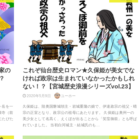
家の
これぞ仙台歴史ロマン★久保姫が美女でな
？
ければ政宗は生まれていなかったかもしれ
ない！？【宮城歴史浪漫シリーズvol.23】
2020年5月9日
ユーホー
ヶ岳を一
久保姫は、陸奥国磐城領主・岩城重隆の娘で、伊達政宗の祖父・晴
興寺（前
宗の正室となり、政宗公の祖母にあたります。 久保姫は奥州一の
にたびた
美少女として名高く、えくぼが出ることから「笑窪御前」とも呼ば
れていました。 当初白河城主・結城氏のも…