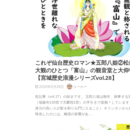
これぞ仙台歴史ロマン★五郎八姫②松
大観のひとつ「富山」の観音堂と大仰
【宮城歴史浪漫シリーズvol.28】
2020年5月28日
ユーホー
前記事（vol.27）の続きです。 五郎八姫は晩年、師事する
（瑞厳寺100世で天麟院1世）の手引きで落飾＊しています
身分の高い人が髪を剃り仏門に入ること） キリシタンから
帰依したのには、幽清の影響があ…
歴