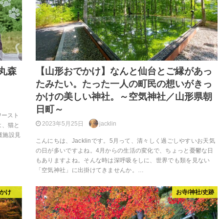
丸森
【山形おでかけ】なんと仙台とご縁があっ
たみたい。たった一人の町民の想いがきっ
かけの美しい神社。～空気神社／山形県朝
日町～
ワースト
2023年5月25日
jacklin
は、猫と
護施設見
こんにちは、Jacklinです。5月って、清々しく過ごしやすいお天気
の日が多いですよね。4月からの生活の変化で、ちょっと憂鬱な日
もありますよね。そんな時は深呼吸をしに、世界でも類を見ない
「空気神社」に出掛けてきませんか。…
かけ
お寺/神社/史跡