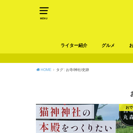
MENU
ライター紹介
グルメ
パン
ラーメン / そ
カレー
カフェ
スイーツ
和食
イタリアン / 
中華 / 韓国料理
エスニック料理
肉料理
魚料理
HOME
タグ : お寺/神社/史跡
おで