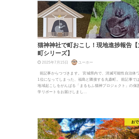
猫神神社で町おこし！現地進捗報告【
町シリーズ】
2025年7月15日
ユーホー
前記事からつづきます。 宮城県内で、消滅可能性自治体
1位になってしまった、福島と隣接する丸森町。 前記事で
地域起こしをがんばる「まるもふ猫神プロジェクト」の保
学リポートをお届けしまし…
おで