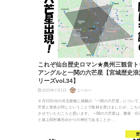
これぞ仙台歴史ロマン★奥州三観音ト
アングルと一関の六芒星【宮城歴史浪
リーズvol.34】
2020年7月1日
ユーホー
６月23日付の河北新報に掲載の「一関の六芒星」について
芒星と形状が同じということで取材を受けましたが、こち
させていただこうと思います。 一関の六芒星は、磐座・巨
と坂上田村麻呂ゆかりの神社であることか…
歴