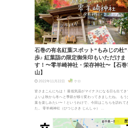
石巻の有名紅葉スポット“もみじの杜”
歩♪ 紅葉詣の限定御朱印もいただけま
す！〜零羊崎神社・栄存神社〜【石巻
山】
2022年11月22日
ケロ
皆さまこんにちは！ 最低気温がマイナスになる日も出てき
よいよ秋から冬へと季節が移り変わってきましたね。 もう
葉を楽しみたい〜！というわけで、今回はこちらを訪れて
た。 零羊崎神社（ひつじさき じんしゃ） …
歴