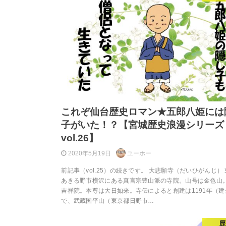
これぞ仙台歴史ロマン★五郎八姫には
子がいた！？【宮城歴史浪漫シリーズ
vol.26】
2020年5月19日
ユーホー
前記事（vol.25）の続きです。 大悲願寺（だいひがんじ）
あきる野市横沢にある真言宗豊山派の寺院。山号は金色山
吉祥院。本尊は大日如来。寺伝によると創建は1191年（建
で、武蔵国平山（東京都日野市…
歴