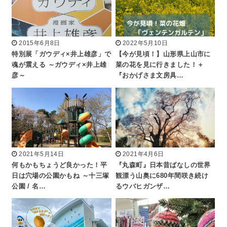
2015年6月8日
2022年5月10日
特別展「ガウディ×井上雄彦」で
【今が見頃！】山形県上山市に
魂が震える ～ガウディ×井上雄
菜の花を見に行きました！＋
彦～
『おかげさま文房具…
2021年5月14日
2021年4月6日
何もかもちょうど良かった！平
『丸森町』日本昔ばなしの世界
日は穴場の公園かもね ～十三塚
観漂う山奥に680年間咲き続け
公園 / 名…
るウバヒガンザ…