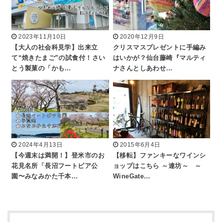
2023年11月10日
2020年12月9日
【大人の社会科見学】出来立
クリスマスプレゼントに手編み
て“焼きたまご”の試食付！さい
はいかが？仙台藤崎『マルティ
とう製菓の「かも…
ナさんとしあわせ…
2024年4月13日
2015年6月4日
【今週末は満開！】登米市のお
【移転】ファンキーなワインシ
花見名所「長沼フートピア公
ョップはこちら ～連坊～ ～
園〜みなみかた千本…
WineGate…