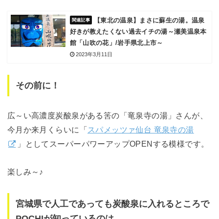
【東北の温泉】まさに蘇生の湯。温泉
好きが教えたくない過去イチの湯～瀬美温泉本
館「山吹の花」/岩手県北上市～
2023年3月11日
その前に！
広～い高濃度炭酸泉がある筈の「竜泉寺の湯」さんが、
今月か来月くらいに「
スパメッツァ仙台 竜泉寺の湯
」としてスーパーパワーアップOPENする模様です。
楽しみ～♪
宮城県で人工であっても炭酸泉に入れるところで
POCHIが知っているのは。。。