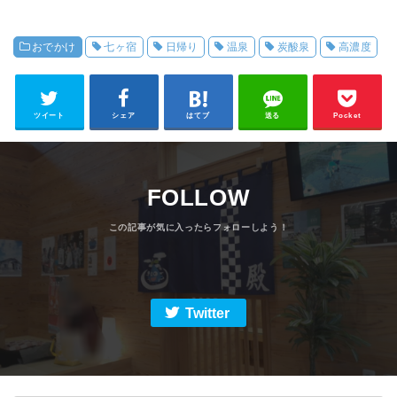
おでかけ
七ヶ宿
日帰り
温泉
炭酸泉
高濃度
ツイート
シェア
はてブ
送る
Pocket
FOLLOW
Twitter