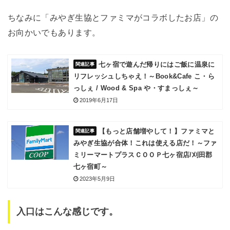
ちなみに「みやぎ生協とファミマがコラボしたお店」の
お向かいでもあります。
七ヶ宿で遊んだ帰りにはご飯に温泉に
リフレッシュしちゃえ！～Book&Cafe こ・ら
っしぇ / Wood & Spa や・すまっしぇ～
2019年6月17日
【もっと店舗増やして！】ファミマと
みやぎ生協が合体！これは使える店だ！～ファ
ミリーマートプラスＣＯＯＰ七ヶ宿店/刈田郡
七ヶ宿町～
2023年5月9日
入口はこんな感じです。