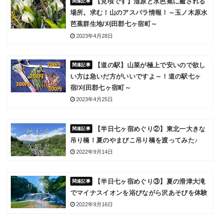
【見頃です】湿原と水芭蕉に癒される
場所。求む！山のアスパラ情報！～玉ノ木原水
芭蕉群生地/刈田郡七ヶ宿町～
2023年4月28日
【道の駅】山菜が極上で安いので欲し
い方は急いだ方がいいですよ～！道の駅七ヶ
宿/刈田郡七ヶ宿町～
2023年4月25日
【半日七ヶ宿めぐり②】東北一大きな
吊り橋！夏のやまびこ吊り橋を渡ってみた♪
2022年9月14日
【半日七ヶ宿めぐり③】夏の滑津大滝
でマイナスイオンを浴びながら沢あそびを体験
2022年9月16日