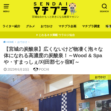
MENU
SEARCH
宮城仙台がもっと好きになる散策マガジン
ライター紹介
グルメ
おでかけ
マチプラ企画
マチプラ調査
地
じわるネタ満載 ウラロジ仙台
HOME
おでかけ
【宮城の炭酸泉】広くないけど物凄く泡々な
体になれる高濃度の炭酸泉！～Wood & Spa
や・すまっしぇ/刈田郡七ヶ宿町～
2023年6月10日
POCHI
おでかけ