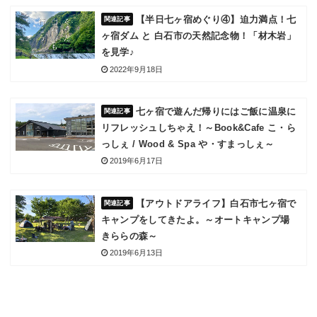
【半日七ヶ宿めぐり④】迫力満点！七
ヶ宿ダム と 白石市の天然記念物！「材木岩」
を見学♪
2022年9月18日
七ヶ宿で遊んだ帰りにはご飯に温泉に
リフレッシュしちゃえ！～Book&Cafe こ・ら
っしぇ / Wood & Spa や・すまっしぇ～
2019年6月17日
【アウトドアライフ】白石市七ヶ宿で
キャンプをしてきたよ。～オートキャンプ場
きららの森～
2019年6月13日