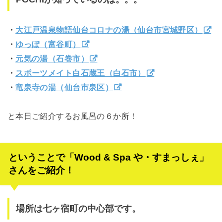
・
大江戸温泉物語仙台コロナの湯（仙台市宮城野区）
・
ゆっぽ（富谷町）
・
元気の湯（石巻市）
・
スポーツメイト白石蔵王（白石市）
・
竜泉寺の湯（仙台市泉区）
と本日ご紹介するお風呂の６か所！
ということで「Wood & Spa や・すまっしぇ」
さんをご紹介！
場所は七ヶ宿町の中心部です。