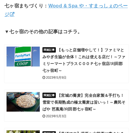
七ヶ宿まちづくり：
Wood & Spa や・すまっしぇのペー
ジ
▼七ヶ宿のその他の記事はコチラ。
【もっと店舗増やして！】ファミマと
みやぎ生協が合体！これは使える店だ！～ファ
ミリーマートプラスＣＯＯＰ七ヶ宿店/刈田郡
七ヶ宿町～
2023年5月9日
【宮城の蕎麦】完全自家製＆手打ち！
雪室で長期熟成の極太蕎麦は旨いっ！～農民そ
ばや 芭蕉庵/刈田郡七ヶ宿町～
2023年5月3日