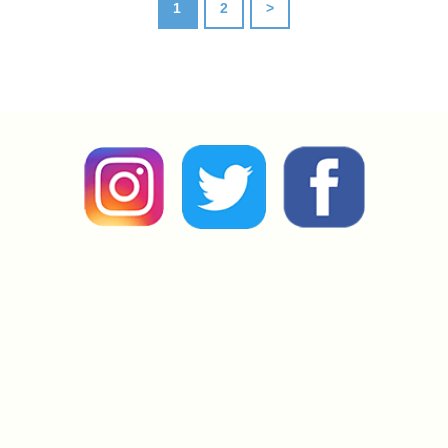
1
2
>