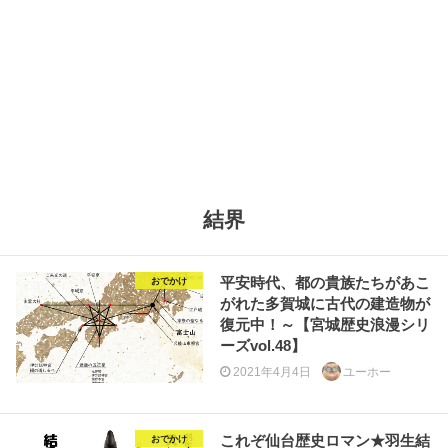
結界
平安時代、都の貴族たちがあこ
おでかけ
がれた多賀城に古代の建造物が
復元中！～【宮城歴史浪漫シリ
ーズvol.48】
2021年4月4日
ユーホー
これぞ仙台歴史ロマン★羽生結
おでかけ