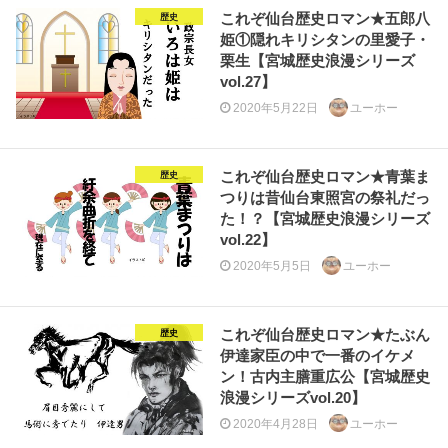
これぞ仙台歴史ロマン★五郎八
歴史
姫①隠れキリシタンの里愛子・
栗生【宮城歴史浪漫シリーズ
vol.27】
2020年5月22日
ユーホー
これぞ仙台歴史ロマン★青葉ま
歴史
つりは昔仙台東照宮の祭礼だっ
た！？【宮城歴史浪漫シリーズ
vol.22】
2020年5月5日
ユーホー
これぞ仙台歴史ロマン★たぶん
歴史
伊達家臣の中で一番のイケメ
ン！古内主膳重広公【宮城歴史
浪漫シリーズvol.20】
2020年4月28日
ユーホー