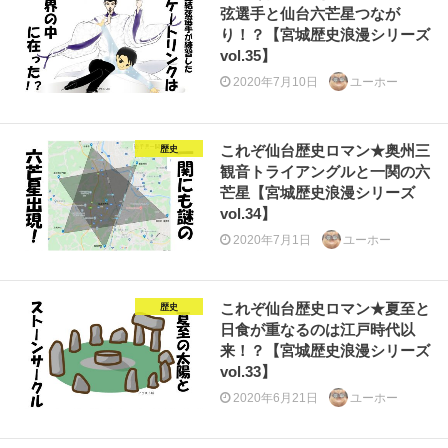
弦選手と仙台六芒星つなが
り！？【宮城歴史浪漫シリーズ
vol.35】
2020年7月10日
ユーホー
これぞ仙台歴史ロマン★奥州三
歴史
観音トライアングルと一関の六
芒星【宮城歴史浪漫シリーズ
vol.34】
2020年7月1日
ユーホー
これぞ仙台歴史ロマン★夏至と
歴史
日食が重なるのは江戸時代以
来！？【宮城歴史浪漫シリーズ
vol.33】
2020年6月21日
ユーホー