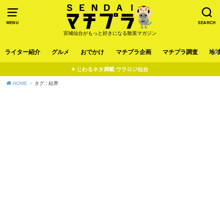
MENU
SEARCH
宮城仙台がもっと好きになる散策マガジン
ライター紹介
グルメ
おでかけ
マチプラ企画
マチプラ調査
地
じわるネタ満載 ウラロジ仙台
HOME
タグ : 結界