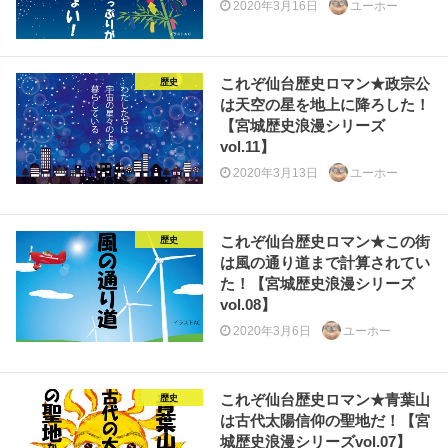
2020年3月16日
ユーホー
これぞ仙台歴史ロマン★政宗公
歴史
は天空の星を地上に降ろした！
【宮城歴史浪漫シリーズ
vol.11】
2020年3月13日
ユーホー
これぞ仙台歴史ロマン★この街
歴史
は風の通り道まで計算されてい
た！【宮城歴史浪漫シリーズ
vol.08】
2020年3月6日
ユーホー
これぞ仙台歴史ロマン★青葉山
歴史
は古代太陽信仰の聖地だ！【宮
城歴史浪漫シリーズvol.07】