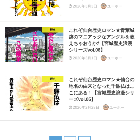
2020年3月3日
ユーホー
これぞ仙台歴史ロマン★青葉城
歴史
跡のマニアックなアングルを教
えちゃおうかﾅ【宮城歴史浪漫
シリーズvol.06】
2020年3月1日
ユーホー
これぞ仙台歴史ロマン★仙台の
歴史
地名の由来となった千躰仏はこ
こにある！【宮城歴史浪漫シリ
ーズvol.05】
2020年2月28日
ユーホー