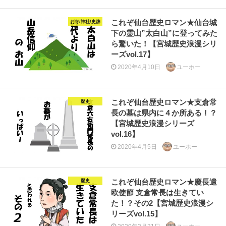
これぞ仙台歴史ロマン★仙台城
お寺/神社/史跡
下の霊山”太白山”に登ってみた
ら驚いた！【宮城歴史浪漫シリ
ーズvol.17】
2020年4月10日
ユーホー
これぞ仙台歴史ロマン★支倉常
歴史
長の墓は県内に４か所ある！？
【宮城歴史浪漫シリーズ
vol.16】
2020年4月5日
ユーホー
これぞ仙台歴史ロマン★慶長遣
歴史
欧使節 支倉常長は生きてい
た！？その2【宮城歴史浪漫シ
リーズvol.15】